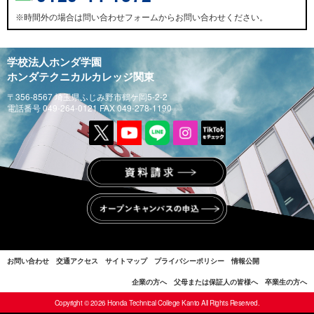
時間外の場合は問い合わせフォームからお問い合わせください。
※
学校法人ホンダ学園
ホンダテクニカルカレッジ関東
〒356-8567 埼玉県ふじみ野市鶴ケ岡5-2-2
電話番号 049-264-0121 FAX 049-278-1190
お問い合わせ
交通アクセス
サイトマップ
プライバシーポリシー
情報公開
企業の方へ
父母または保証人の皆様へ
卒業生の方へ
Copyright © 2026 Honda Technical College Kanto All Rights Reserved.