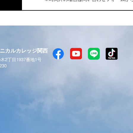
ニカルカレッジ関西
木2丁目1937番地1号
230