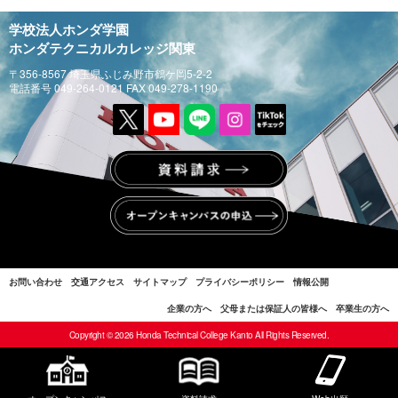
学校法人ホンダ学園
ホンダテクニカルカレッジ関東
〒356-8567 埼玉県ふじみ野市鶴ケ岡5-2-2
電話番号 049-264-0121 FAX 049-278-1190
お問い合わせ
交通アクセス
サイトマップ
プライバシーポリシー
情報公開
企業の方へ
父母または保証人の皆様へ
卒業生の方へ
Copyright © 2026 Honda Technical College Kanto All Rights Reserved.