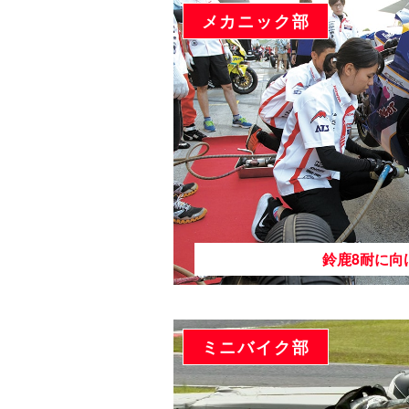
メカニック部
鈴鹿8耐に向
ミニバイク部