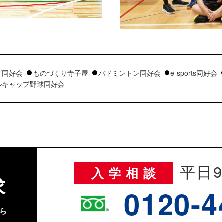
グ同好会
ものづくり寺子屋
バドミントン同好会
e-sports同好会
ルキャップ野球同好会
平日9
入学相談
求
0120-4
ら