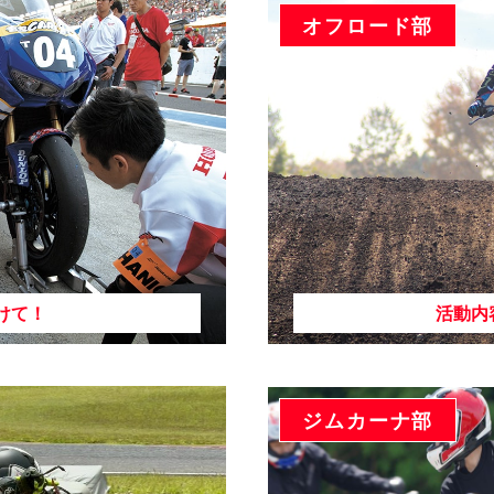
オフロード部
けて！
活動内
ジムカーナ部