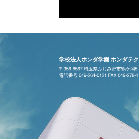
学校法人ホンダ学園
ホンダテク
〒356-8567 埼玉県ふじみ野市鶴ケ岡5-2
電話番号 049-264-0121 FAX 049-278-1