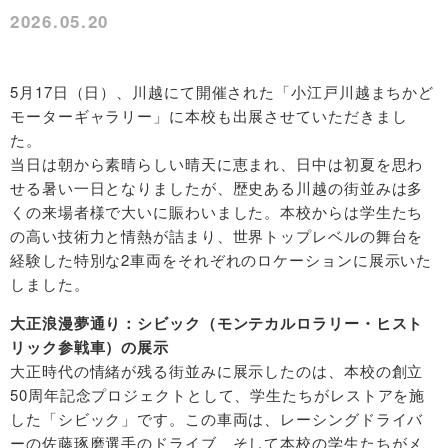
2026.05.20
5月17日（日）、川越にて開催された「小江戸川越まちかど
モーターギャラリー」に本校も出展させていただきまし
た。
当日は朝から素晴らしい晴天に恵まれ、日中は初夏を思わ
せる暑い一日となりましたが、歴史ある川越の街並みは多
くの来場者様で大いに賑わいました。本校からは学生たち
の高い技術力と情熱が詰まり、世界トップレベルの舞台を
経験した特別な2車両をそれぞれのロケーションに展示いた
しました。
大正浪漫夢通り：シビック（モンテカルロラリー・ヒスト
リック参戦車）の展示
大正時代の情緒が残る街並みに展示したのは、本校の創立
50周年記念プロジェクトとして、学生たちがレストアを施
した「シビック」です。この車両は、レーシングドライバ
ーの佐藤琢磨選手のドライブ、そして本校の学生たちがメ