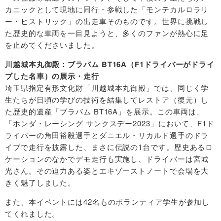
カニックとして現地に同行・参戦した「モンテカルロラリ
ー・ヒストリック」の出走車そのものです。世界に挑戦し
た歴史的な車両を一目見ようと、多くのファンが熱心に足
を止めてくださいました。
川越城本丸御殿：ブラバム
BT16A
（
F1
ドライバーがドライ
ブした名車）の展示・走行
埼玉県指定有形文化財「川越城本丸御殿」では、同じく学
生たちが日頃の学びの技術を結集してレストア（復元）し
た歴史的遺産「ブラバム BT16A」を展示。この車両は、
「ホンダ・レーシング サンクスデー2023」において、F1ド
ライバーの角田裕毅選手とダニエル・リカルド選手のドラ
イブで走行を披露した、まさに伝説の1台です。歴史あるロ
ケーションのなかでデモ走行も実施し、ドライバーは宮城
光さん。その迫力ある姿とエキゾーストノートで会場を大
きく魅了しました。
また、本イベントには42名ものボランティア学生が参加し
てくれました。