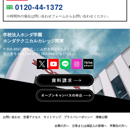
0120-44-1372
時間外の場合は問い合わせフォームからお問い合わせください。
※
学校法人ホンダ学園
ホンダテクニカルカレッジ関東
〒356-8567 埼玉県ふじみ野市鶴ケ岡5-2-2
電話番号 049-264-0121 FAX 049-278-1190
お問い合わせ
交通アクセス
サイトマップ
プライバシーポリシー
情報公開
企業の方へ
父母または保証人の皆様へ
卒業生の方へ