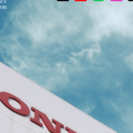
-2
190