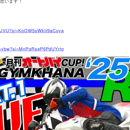
と思います！
mnLJVU?si=KoOW5sWkIr9aCoya
cUsybw?si=MnPqRseP6PdUYrtg