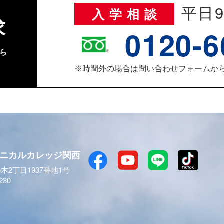
平日9
入学相談
求
0120-6
ら
時間外の場合は問い合わせフォームか
※
ニカルカレッジ関西
木2丁目1937番地1号
230